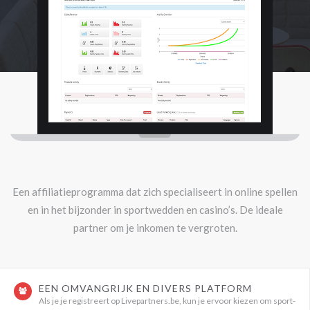
Een affiliatieprogramma dat zich specialiseert in online spellen
en in het bijzonder in sportwedden en casino’s. De ideale
partner om je inkomen te vergroten.
EEN OMVANGRIJK EN DIVERS PLATFORM
Als je je registreert op Livepartners.be, kun je ervoor kiezen om sport-