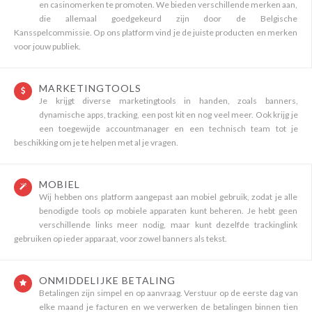
en casinomerken te promoten. We bieden verschillende merken aan,
die allemaal goedgekeurd zijn door de Belgische
Kansspelcommissie. Op ons platform vind je de juiste producten en merken
voor jouw publiek.
MARKETINGTOOLS
Je krijgt diverse marketingtools in handen, zoals banners,
dynamische apps, tracking, een post kit en nog veel meer. Ook krijg je
een toegewijde accountmanager en een technisch team tot je
beschikking om je te helpen met al je vragen.
MOBIEL
Wij hebben ons platform aangepast aan mobiel gebruik, zodat je alle
benodigde tools op mobiele apparaten kunt beheren. Je hebt geen
verschillende links meer nodig, maar kunt dezelfde trackinglink
gebruiken op ieder apparaat, voor zowel banners als tekst.
ONMIDDELIJKE BETALING
Betalingen zijn simpel en op aanvraag. Verstuur op de eerste dag van
elke maand je facturen en we verwerken de betalingen binnen tien