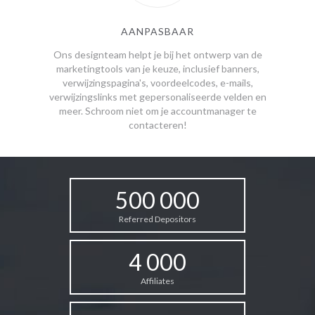
AANPASBAAR
Ons designteam helpt je bij het ontwerp van de
marketingtools van je keuze, inclusief banners,
verwijzingspagina's, voordeelcodes, e-mails,
verwijzingslinks met gepersonaliseerde velden en
meer. Schroom niet om je accountmanager te
contacteren!
500 000
Referred Depositors
4 000
Affiliates